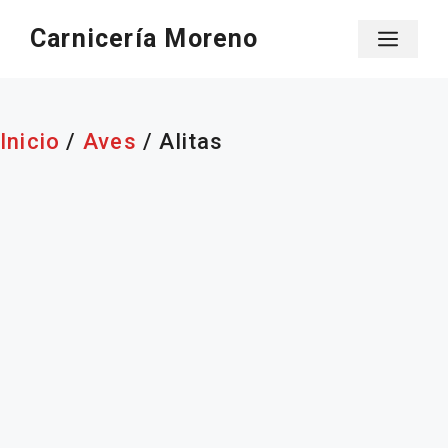
Saltar
Carnicería Moreno
Men
al
contenido
Inicio
/
Aves
/ Alitas