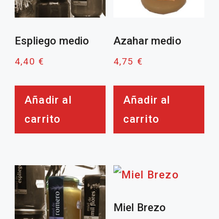
Espliego medio
Azahar medio
4,40
€
4,75
€
Añadir al
Añadir al
carrito
carrito
Miel Brezo