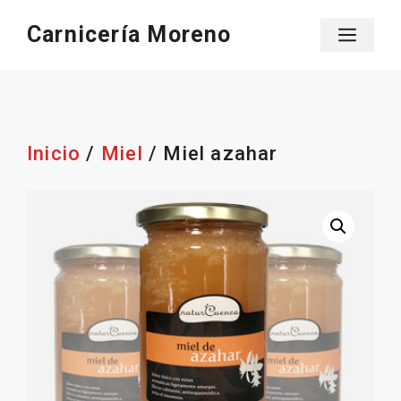
Saltar
Carnicería Moreno
Men
al
contenido
Inicio
/
Miel
/ Miel azahar