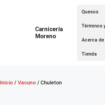
Saltar
Quesos
al
Términos 
Carnicería
contenido
Moreno
Acerca de
Tienda
Inicio
/
Vacuno
/ Chuleton