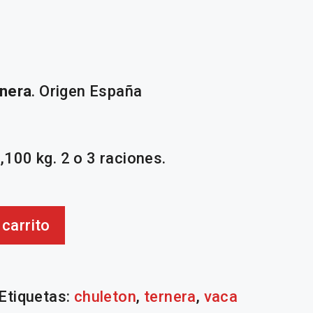
rnera
. Origen España
100 kg. 2 o 3 raciones.
 carrito
Etiquetas:
chuleton
,
ternera
,
vaca