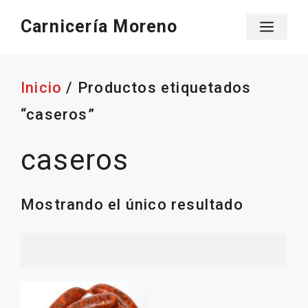
Saltar
Carnicería Moreno
Men
al
contenido
Inicio
/ Productos etiquetados
“caseros”
caseros
Mostrando el único resultado