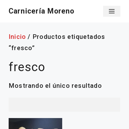
Saltar
Carnicería Moreno
Men
al
contenido
Inicio
/ Productos etiquetados
“fresco”
fresco
Mostrando el único resultado