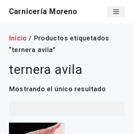
Saltar
Carnicería Moreno
Men
al
contenido
Inicio
/ Productos etiquetados
“ternera avila”
ternera avila
Mostrando el único resultado