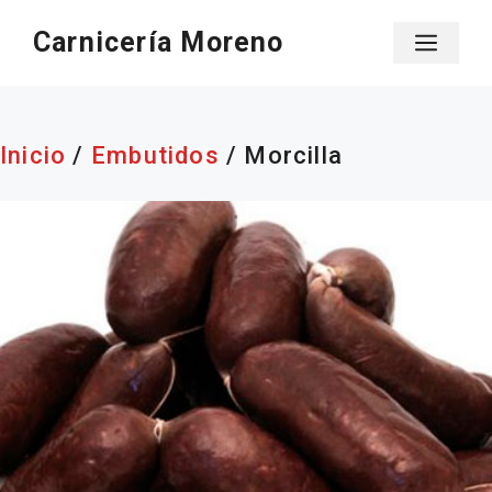
Saltar
Carnicería Moreno
Men
al
contenido
Inicio
/
Embutidos
/ Morcilla