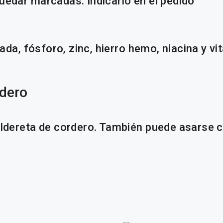
uedar marcadas. Indicarlo en el pedido
rada, fósforo, zinc, hierro hemo, niacina y v
rdero
aldereta de cordero. También puede asarse c