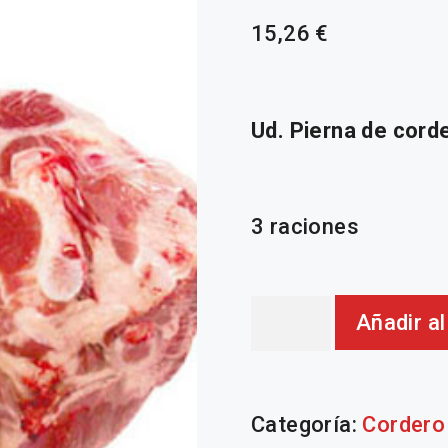
15,26
€
Ud. Pierna de cord
3 raciones
Pierna
Añadir al
cordero
Categoría:
Cordero
cantidad