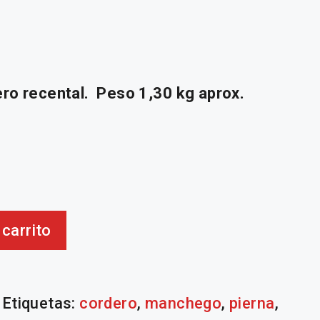
ero recental. Peso 1,30 kg aprox.
 carrito
Etiquetas:
cordero
,
manchego
,
pierna
,