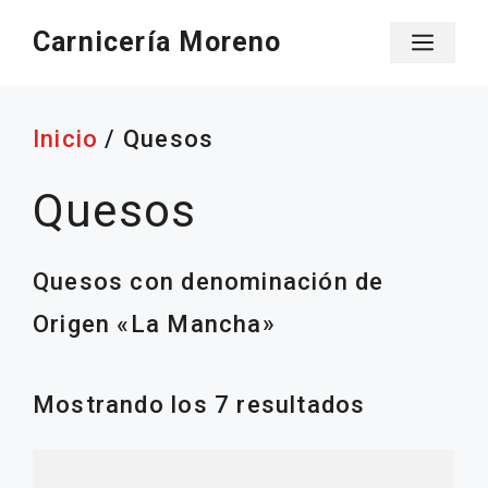
Saltar
Carnicería Moreno
Men
al
contenido
Inicio
/ Quesos
Quesos
Quesos con denominación de
Origen «La Mancha»
Ordenado
Mostrando los 7 resultados
por