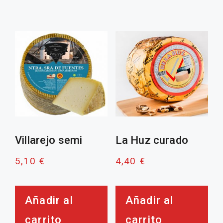
Villarejo semi
La Huz curado
5,10
€
4,40
€
Añadir al
Añadir al
carrito
carrito