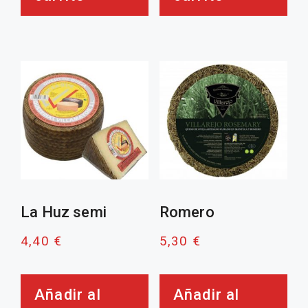
La Huz semi
Romero
4,40
€
5,30
€
Añadir al
Añadir al