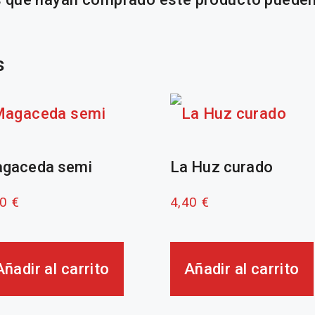
s
gaceda semi
La Huz curado
40
€
4,40
€
Añadir al carrito
Añadir al carrito