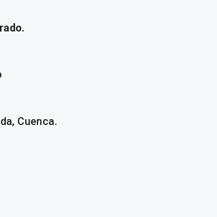
rado.
o
da, Cuenca.
………………..