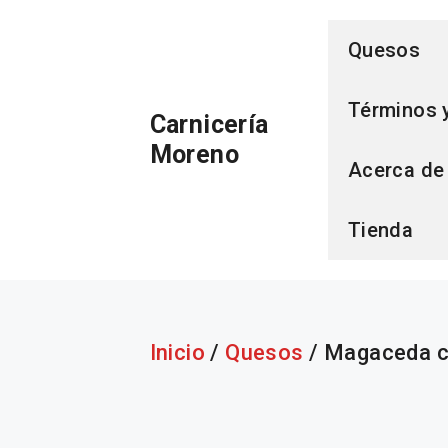
Saltar
Quesos
al
Términos 
Carnicería
contenido
Moreno
Acerca de
Tienda
Inicio
/
Quesos
/ Magaceda c