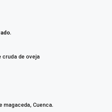
rado
.
 cruda de oveja
de magaceda, Cuenca.