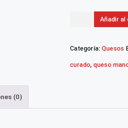
Magaceda
Añadir al 
curado
Categoría:
Quesos
cantidad
curado
,
queso man
ones (0)