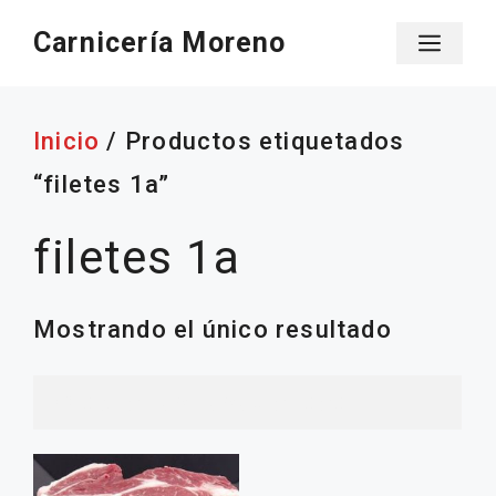
Saltar
Carnicería Moreno
Men
al
contenido
Inicio
/ Productos etiquetados
“filetes 1a”
filetes 1a
Mostrando el único resultado