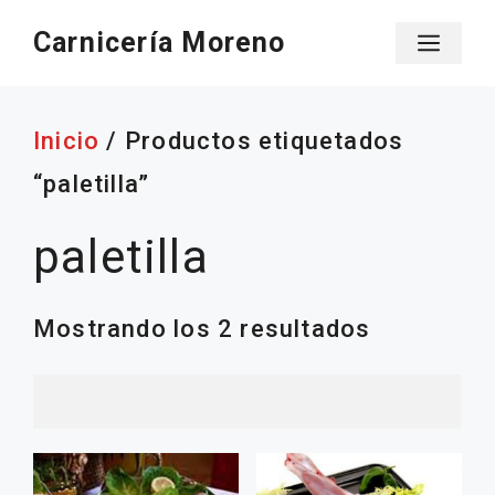
Saltar
Carnicería Moreno
Men
al
contenido
Inicio
/ Productos etiquetados
“paletilla”
paletilla
Ordenado
Mostrando los 2 resultados
por
popularid