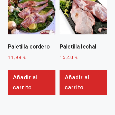
Paletilla cordero
Paletilla lechal
11,99
€
15,40
€
Añadir al
Añadir al
carrito
carrito