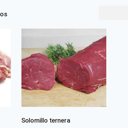
Ordenado
dos
por
popularidad
Solomillo ternera