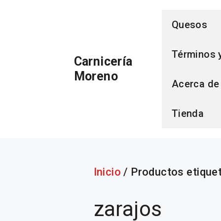
Saltar
Quesos
al
Términos 
Carnicería
contenido
Moreno
Acerca de
Tienda
Inicio
/ Productos etique
zarajos