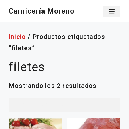
Saltar
Carnicería Moreno
Men
al
contenido
Inicio
/ Productos etiquetados
“filetes”
filetes
Ordenado
Mostrando los 2 resultados
por
popularid