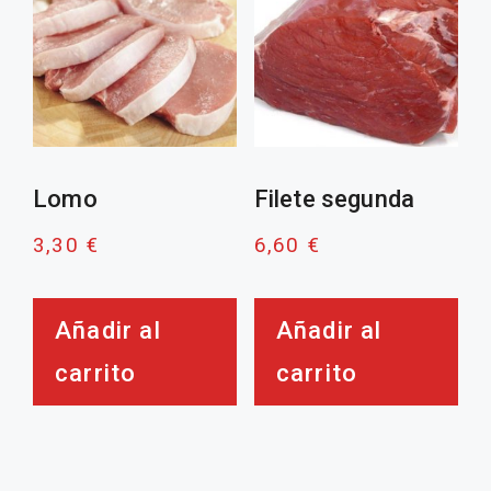
Lomo
Filete segunda
3,30
€
6,60
€
Añadir al
Añadir al
carrito
carrito