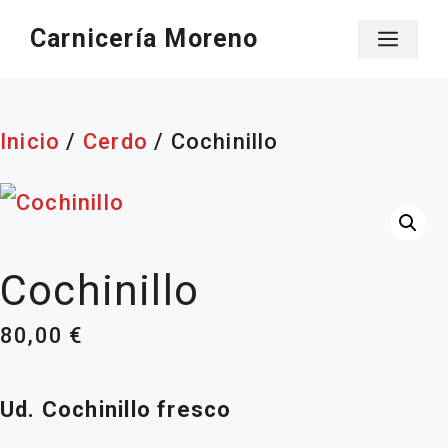
Saltar
Carnicería Moreno
Men
al
contenido
Inicio
/
Cerdo
/ Cochinillo
Cochinillo
80,00
€
Ud. Cochinillo fresco